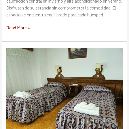
calefacción central en invierno y aire acondicionado en verano.
Disfruten de su estancia sin comprometer la comodidad. El
espacio se encuentra equilibrado para cada huesped.
Habitación
Read More »
triple
|
Camas
separadas