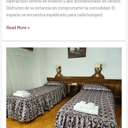
calefacción central en invierno y aire acondicionado en verano.
Disfruten de su estancia sin comprometer la comodidad. El
espacio se encuentra equilibrado para cada huesped.
Habitación
Read More »
triple
|
Camas
separadas